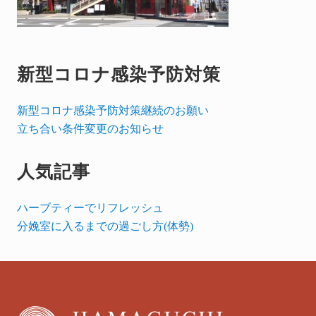
新型コロナ感染予防対策
新型コロナ感染予防対策継続のお願い
立ち合い条件変更のお知らせ
人気記事
ハーブティーでリフレッシュ
分娩室に入るまでの過ごし方(体勢)
Footer