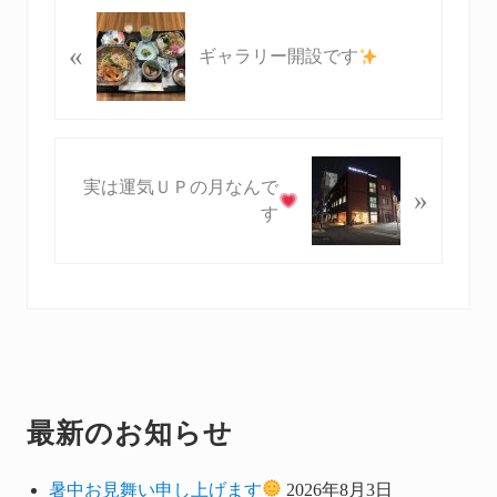
P
«
r
ギャラリー開設です
e
v
i
o
N
u
実は運気ＵＰの月なんで
»
e
s
す
x
P
t
o
P
s
o
t
s
:
t
:
最新のお知らせ
Primary
Sidebar
暑中お見舞い申し上げます
2026年8月3日