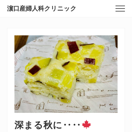
Menu
Skip
Skip
Skip
濵口産婦人科クリニック
Menu
to
to
to
北
main
primary
footer
content
sidebar
九
州
市
小
倉
北
区
の
産
婦
人
深まる秋に‥‥
科