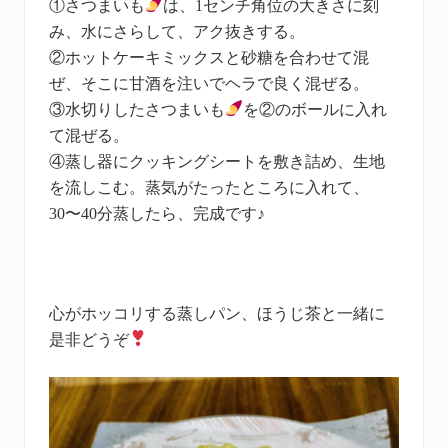
①さつまいも
は、1センチ角位の大きさに刻
み、水にさらして、アク抜きする。
②ホットケーキミックスと砂糖を合わせて混
ぜ、そこに甘酒を注いでヘラで良く混ぜる。
③水切りしたさつまいも
を②のボールに入れ
て混ぜる。
④蒸し器にクッキングシートを敷き詰め、生地
を流しこむ。蒸気がたったところに入れて、
30〜40分蒸したら、完成です♪
心がホッコリする蒸しパン、ほうじ茶と一緒に
是非どうぞ