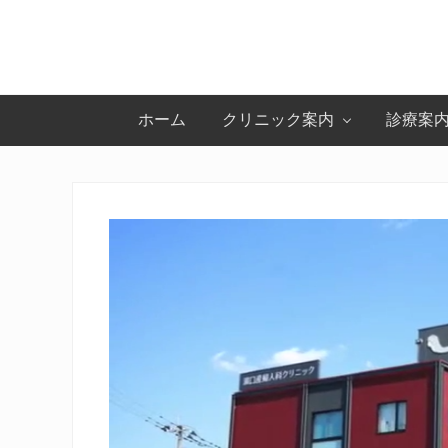
Skip
Skip
Skip
Skip
to
to
to
to
primary
main
primary
footer
navigation
content
sidebar
ホーム
クリニック案内
診療案