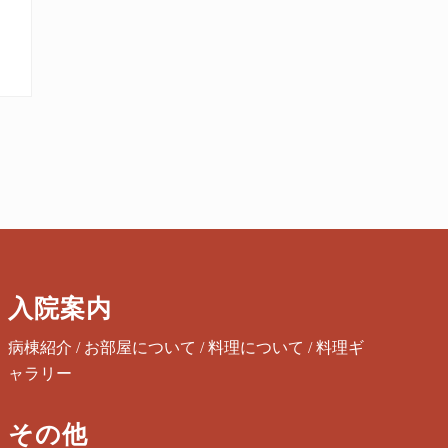
入院案内
病棟紹介
/
お部屋について
/
料理について
/
料理ギ
ャラリー
その他