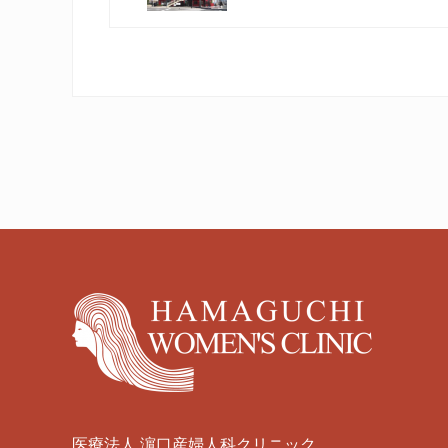
r
e
v
i
o
u
s
P
o
s
Footer
t
:
医療法人 濵口産婦人科クリニック