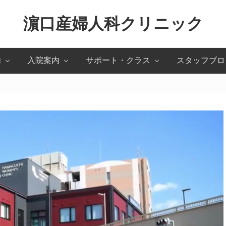
濵口産婦人科クリニック
北
内
入院案内
サポート・クラス
スタッフブロ
九
州
市
小
倉
北
区
の
産
婦