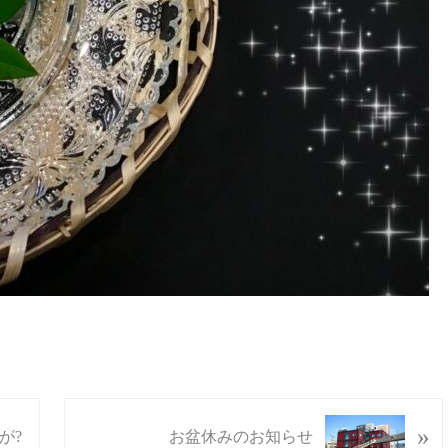
N
»
が?
お盆休みのお知らせ