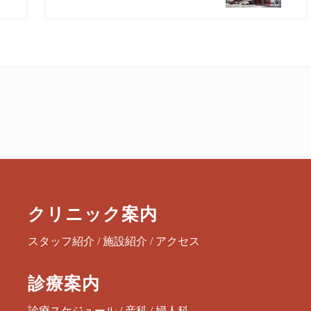
e
x
t
P
o
s
t
:
クリニック案内
スタッフ紹介
/
施設紹介
/
アクセス
診療案内
診療スケジュール
/
産科
/
婦人科