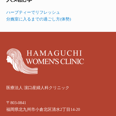
ハーブティーでリフレッシュ
分娩室に入るまでの過ごし方(体勢)
Footer
医療法人 濵口産婦人科クリニック
〒803-0841
福岡県北九州市小倉北区清水2丁目14-20