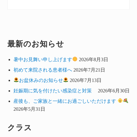
o
o
s
s
t
t
:
:
最新のお知らせ
Primary
Sidebar
暑中お見舞い申し上げます
2026年8月3日
初めて来院される患者様へ
2026年7月21日
お盆休みのお知らせ
2026年7月13日
妊娠期に気を付けたい感染症と対策
2026年6月30日
産後も、ご家族と一緒にお過ごしいただけます
2026年5月31日
クラス