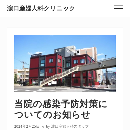
Menu
Skip
Skip
Skip
濵口産婦人科クリニック
Menu
to
to
to
北
main
primary
footer
content
sidebar
九
州
市
小
倉
北
区
の
産
当院の感染予防対策に
婦
ついてのお知らせ
人
2024年2月25日
// by
濵口産婦人科スタッフ
科