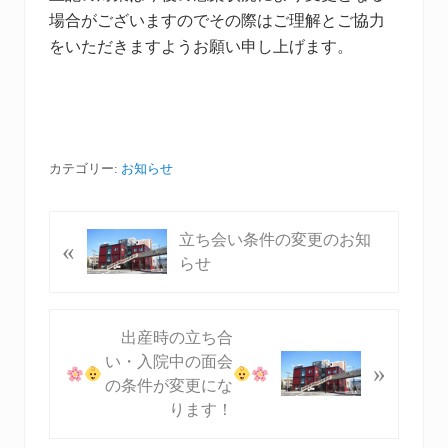
場合がございますのでその際はご理解とご協力
をいただきますようお願い申し上げます。
カテゴリー:
お知らせ
P
立ち会い条件の変更のお知
«
r
らせ
e
v
i
N
出産時の立ち合
o
e
い・入院中の面会
»
u
x
の条件が変更にな
s
t
ります！
P
P