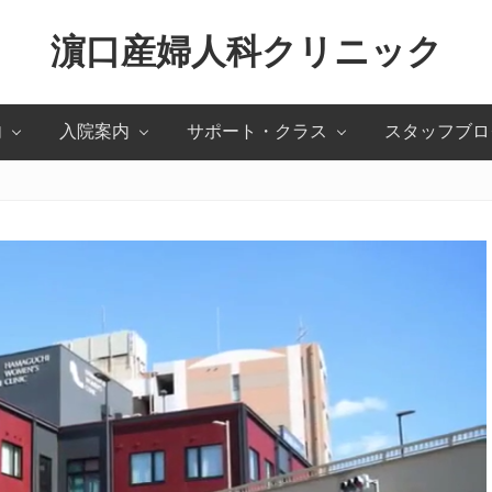
濵口産婦人科クリニック
北
内
入院案内
サポート・クラス
スタッフブロ
九
州
市
小
倉
北
区
の
産
婦