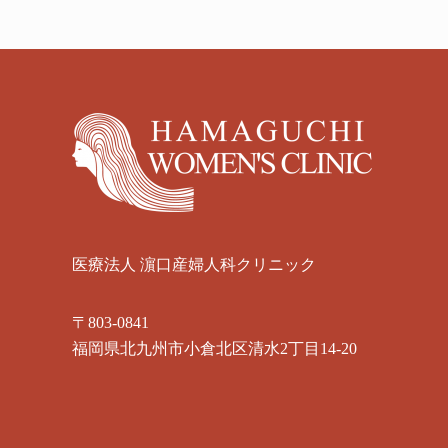
o
s
Footer
t
:
医療法人 濵口産婦人科クリニック
〒803-0841
福岡県北九州市小倉北区清水2丁目14-20