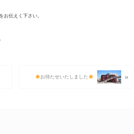
をお伝えく下さい。
。
N
»
お待たせいたしました
e
x
t
P
o
s
t
: