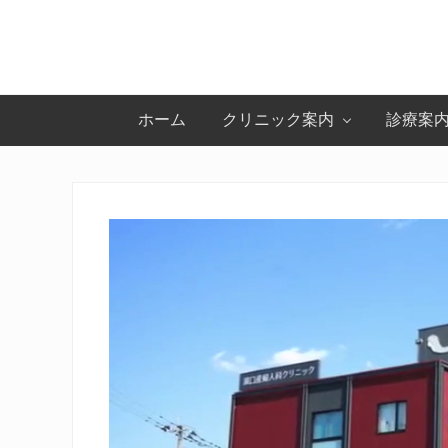
Skip
Skip
Skip
Skip
to
to
to
to
primary
main
primary
footer
navigation
content
sidebar
ホーム
クリニック案内
診療案