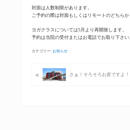
対面は人数制限があります。
ご予約の際は対面もしくはリモートのどちらか
ヨガクラスについては5月より再開致します。
予約は当院の受付またはお電話でお取り下さい
カテゴリー:
お知らせ
P
«
さぁ！そろそろお産ですよ！
r
e
v
i
o
u
s
P